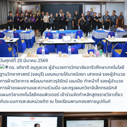
วันศุกร์ที่ 20 มีนาคม 2569
ดร. อภิชาติ อนุกูลเวช ผู้อำนวยการวิทยาลัยอาชีวศึกษาเทคโนโลยี
ฐานวิทยาศาสตร์ (ชลบุรี) มอบหมายให้นางนิตยา เสาหงษ์ รองผู้อำนวย
การฝ่ายวิชาการ พร้อมนางสาวรุจิรัตน์ เอมเปีย ทำหน้าที่ รองผู้อำนวย
การฝ่ายแผนงานและความร่วมมือ และครูแผนกวิชาอิเล็กทรอนิกส์
แผนกวิชาเทคโนโลยีคอมพิวเตอร์ เข้าร่วมจัดทำหลักสูตรรายวิชาเกี่ยว
กับระบบการสะสมหน่วยกิต ณ โรงเรียนพานทองสภาชนูปถัมภ์