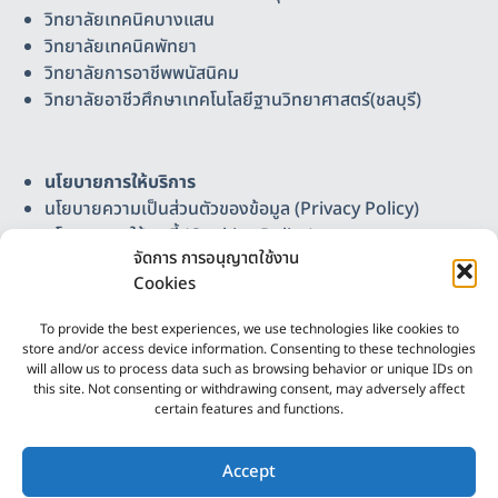
วิทยาลัยเทคนิคบางแสน
วิทยาลัยเทคนิคพัทยา
วิทยาลัยการอาชีพพนัสนิคม
วิทยาลัยอาชีวศึกษาเทคโนโลยีฐานวิทยาศาสตร์(ชลบุรี)
นโยบายการให้บริการ
นโยบายความเป็นส่วนตัวของข้อมูล (Privacy Policy)
นโยบายการใช้คุกกี้ (Cookies Policy)
จัดการ การอนุญาตใช้งาน
แผนผังเว็บไซต์
Cookies
ติดต่อเรา
วิทยาลัยอาชีวศึกษาเทคโนโลยีฐานวิทยาศาสตร์ (ชลบุรี)
To provide the best experiences, we use technologies like cookies to
Science-Based Technology Vocational College
store and/or access device information. Consenting to these technologies
(Chonburi)
will allow us to process data such as browsing behavior or unique IDs on
this site. Not consenting or withdrawing consent, may adversely affect
เลขที่ 37 หมู่ 3 ต.บ้านเก่า อ.พานทอง จ.ชลบุรี 20160
certain features and functions.
โทรศัพท์ 086-4165307, 038-447241 โทรสาร 038-
2
447243 อีเมล chonburi.sbtvc@gmail.com
ติดต่อเรา
Accept
ออกแบบและพัฒนาโดย
งานศูนย์ดิจิทัลและสื่อสาร ฯ