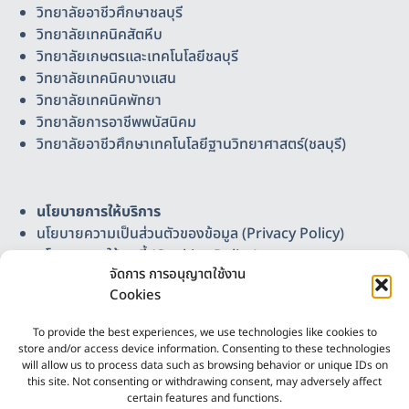
วิทยาลัยอาชีวศึกษาชลบุรี
วิทยาลัยเทคนิคสัตหีบ
วิทยาลัยเกษตรและเทคโนโลยีชลบุรี
วิทยาลัยเทคนิคบางแสน
วิทยาลัยเทคนิคพัทยา
วิทยาลัยการอาชีพพนัสนิคม
วิทยาลัยอาชีวศึกษาเทคโนโลยีฐานวิทยาศาสตร์(ชลบุรี)
นโยบายการให้บริการ
นโยบายความเป็นส่วนตัวของข้อมูล (Privacy Policy)
นโยบายการใช้คุกกี้ (Cookies Policy)
จัดการ การอนุญาตใช้งาน
แผนผังเว็บไซต์
Cookies
ติดต่อเรา
วิทยาลัยอาชีวศึกษาเทคโนโลยีฐานวิทยาศาสตร์ (ชลบุรี)
To provide the best experiences, we use technologies like cookies to
Science-Based Technology Vocational College
store and/or access device information. Consenting to these technologies
(Chonburi)
will allow us to process data such as browsing behavior or unique IDs on
this site. Not consenting or withdrawing consent, may adversely affect
เลขที่ 37 หมู่ 3 ต.บ้านเก่า อ.พานทอง จ.ชลบุรี 20160
certain features and functions.