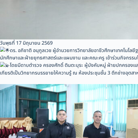
วันพุธที่ 17 มิถุนายน 2569
ดร. อภิชาติ อนุกูลเวช ผู้อำนวยการวิทยาลัยอาชีวศึกษาเทคโนโลย
นักศึกษาและฝ่ายยุทธศาสตร์และแผนงาน และคณะครู เข้าร่วมกิจกรร
โดยมีดาบตำรวจ ครองศักดิ์ ตินตะบุระ ผู้บังคับหมู่ ฝ่ายปกครองแ
เกียรติเป็นวิทยากรบรรยายให้ความรู้ ณ ห้องประชุมชั้น 3 ตึกช่างอุตส