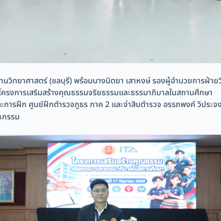
ีฐานวิทยาศาสตร์ (ชลบุรี) พร้อมนางนิตยา เสาหงษ์ รองผู้อำนวยการฝ่
มโครงการเสริมสร้างคุณธรรมจริยธรรมและธรรมาภิบาลในสถานศึกษา
ละการฝึก ศูนย์ฝึกตำรวจภูธร ภาค 2 และจ่าสิบตำรวจ อรรถพงค์ วิประจง 
าหกรรม