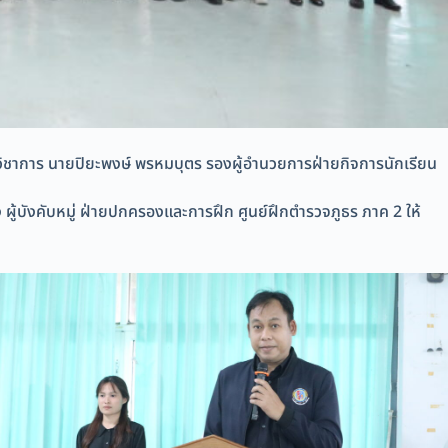
ายวิชาการ นายปิยะพงษ์ พรหมบุตร รองผู้อำนวยการฝ่ายกิจการนักเรียน
ผู้บังคับหมู่ ฝ่ายปกครองและการฝึก ศูนย์ฝึกตำรวจภูธร ภาค 2 ให้