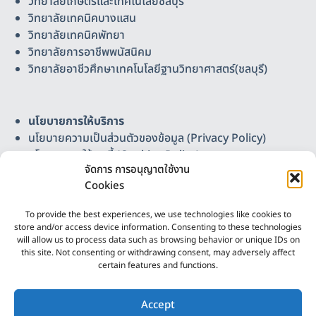
วิทยาลัยเกษตรและเทคโนโลยีชลบุรี
วิทยาลัยเทคนิคบางแสน
วิทยาลัยเทคนิคพัทยา
วิทยาลัยการอาชีพพนัสนิคม
วิทยาลัยอาชีวศึกษาเทคโนโลยีฐานวิทยาศาสตร์(ชลบุรี)
นโยบายการให้บริการ
นโยบายความเป็นส่วนตัวของข้อมูล (Privacy Policy)
นโยบายการใช้คุกกี้ (Cookies Policy)
จัดการ การอนุญาตใช้งาน
แผนผังเว็บไซต์
Cookies
ติดต่อเรา
วิทยาลัยอาชีวศึกษาเทคโนโลยีฐานวิทยาศาสตร์ (ชลบุรี)
To provide the best experiences, we use technologies like cookies to
Science-Based Technology Vocational College
store and/or access device information. Consenting to these technologies
(Chonburi)
will allow us to process data such as browsing behavior or unique IDs on
this site. Not consenting or withdrawing consent, may adversely affect
เลขที่ 37 หมู่ 3 ต.บ้านเก่า อ.พานทอง จ.ชลบุรี 20160
certain features and functions.
โทรศัพท์ 086-4165307, 038-447241 โทรสาร 038-
2
447243 อีเมล chonburi.sbtvc@gmail.com
ติดต่อเรา
Accept
ออกแบบและพัฒนาโดย
งานศูนย์ดิจิทัลและสื่อสาร ฯ