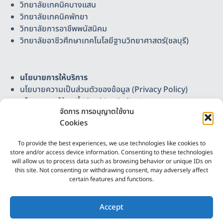
วิทยาลัยเทคนิคบางแสน
วิทยาลัยเทคนิคพัทยา
วิทยาลัยการอาชีพพนัสนิคม
วิทยาลัยอาชีวศึกษาเทคโนโลยีฐานวิทยาศาสตร์(ชลบุรี)
นโยบายการให้บริการ
นโยบายความเป็นส่วนตัวของข้อมูล (Privacy Policy)
นโยบายการใช้คุกกี้ (Cookies Policy)
จัดการ การอนุญาตใช้งาน
แผนผังเว็บไซต์
Cookies
ติดต่อเรา
วิทยาลัยอาชีวศึกษาเทคโนโลยีฐานวิทยาศาสตร์ (ชลบุรี)
To provide the best experiences, we use technologies like cookies to
Science-Based Technology Vocational College
store and/or access device information. Consenting to these technologies
(Chonburi)
will allow us to process data such as browsing behavior or unique IDs on
this site. Not consenting or withdrawing consent, may adversely affect
เลขที่ 37 หมู่ 3 ต.บ้านเก่า อ.พานทอง จ.ชลบุรี 20160
certain features and functions.
โทรศัพท์ 086-4165307, 038-447241 โทรสาร 038-
2
447243 อีเมล chonburi.sbtvc@gmail.com
ติดต่อเรา
Accept
ออกแบบและพัฒนาโดย
งานศูนย์ดิจิทัลและสื่อสาร ฯ