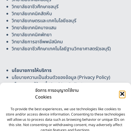
วิทยาลัยอาชีวศึกษาชลบุรี
วิทยาลัยเทคนิคสัตหีบ
วิทยาลัยเกษตรและเทคโนโลยีชลบุรี
วิทยาลัยเทคนิคบางแสน
วิทยาลัยเทคนิคพัทยา
วิทยาลัยการอาชีพพนัสนิคม
วิทยาลัยอาชีวศึกษาเทคโนโลยีฐานวิทยาศาสตร์(ชลบุรี)
นโยบายการให้บริการ
นโยบายความเป็นส่วนตัวของข้อมูล (Privacy Policy)
นโยบายการใช้คุกกี้ (Cookies Policy)
จัดการ การอนุญาตใช้งาน
แผนผังเว็บไซต์
Cookies
ติดต่อเรา
วิทยาลัยอาชีวศึกษาเทคโนโลยีฐานวิทยาศาสตร์ (ชลบุรี)
To provide the best experiences, we use technologies like cookies to
Science-Based Technology Vocational College
store and/or access device information. Consenting to these technologies
(Chonburi)
will allow us to process data such as browsing behavior or unique IDs on
this site. Not consenting or withdrawing consent, may adversely affect
เลขที่ 37 หมู่ 3 ต.บ้านเก่า อ.พานทอง จ.ชลบุรี 20160
certain features and functions.