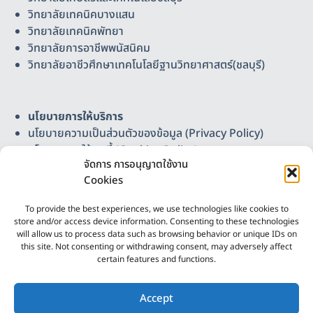
วิทยาลัยเทคนิคบางแสน
วิทยาลัยเทคนิคพัทยา
วิทยาลัยการอาชีพพนัสนิคม
วิทยาลัยอาชีวศึกษาเทคโนโลยีฐานวิทยาศาสตร์(ชลบุรี)
นโยบายการให้บริการ
นโยบายความเป็นส่วนตัวของข้อมูล (Privacy Policy)
นโยบายการใช้คุกกี้ (Cookies Policy)
จัดการ การอนุญาตใช้งาน
แผนผังเว็บไซต์
Cookies
ติดต่อเรา
วิทยาลัยอาชีวศึกษาเทคโนโลยีฐานวิทยาศาสตร์ (ชลบุรี)
To provide the best experiences, we use technologies like cookies to
Science-Based Technology Vocational College
store and/or access device information. Consenting to these technologies
(Chonburi)
will allow us to process data such as browsing behavior or unique IDs on
this site. Not consenting or withdrawing consent, may adversely affect
เลขที่ 37 หมู่ 3 ต.บ้านเก่า อ.พานทอง จ.ชลบุรี 20160
certain features and functions.
โทรศัพท์ 086-4165307, 038-447241 โทรสาร 038-
2
447243 อีเมล chonburi.sbtvc@gmail.com
ติดต่อเรา
Accept
ออกแบบและพัฒนาโดย
งานศูนย์ดิจิทัลและสื่อสาร ฯ
Open c