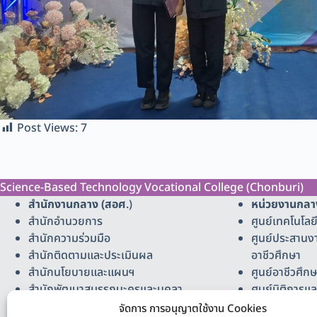
Post Views:
7
Science-Based Technology Vocational College (Chonburi)
สำนักงานกลาง (สอศ
.)
หน่วยงานกลา
สำนักอำนวยการ
ศูนย์เทคโนโล
สำนักความร่วมมือ
ศูนย์ประสานง
สำนักติดตามและประเมินผล
อาชีวศึกษา
สำนักนโยบายและแผนฯ
ศูนย์อาชีวศึกษ
สำนักพัฒนาสมรรถนะครูและบุคลา
ศูนย์นิติการแ
กรฯ
อาชีวศึกษา
จัดการ การอนุญาตใช้งาน Cookies