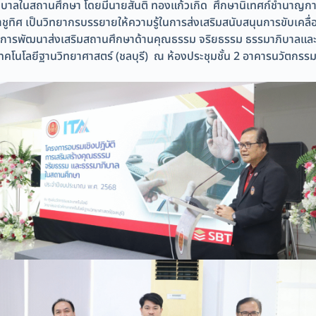
ิบาลในสถานศึกษา โดยมีนายสันติ ทองแก้วเกิด ศึกษานิเทศก์ชำนาญก
าชูทิศ เป็นวิทยากรบรรยายให้ความรู้ในการส่งเสริมสนับสนุนการขับเ
บการพัฒนาส่งเสริมสถานศึกษาด้านคุณธรรม จริยธรรม ธรรมาภิบาลและ
เทคโนโลยีฐานวิทยาศาสตร์ (ชลบุรี) ณ ห้องประชุมชั้น 2 อาคารนวัตกรร