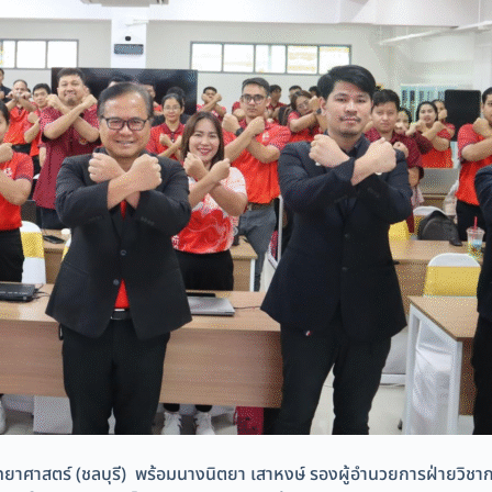
ิทยาศาสตร์ (ชลบุรี) พร้อมนางนิตยา เสาหงษ์ รองผู้อำนวยการฝ่ายวิช