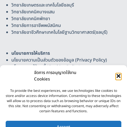
วิทยาลัยเกษตรและเทคโนโลยีชลบุรี
วิทยาลัยเทคนิคบางแสน
วิทยาลัยเทคนิคพัทยา
วิทยาลัยการอาชีพพนัสนิคม
วิทยาลัยอาชีวศึกษาเทคโนโลยีฐานวิทยาศาสตร์(ชลบุรี)
นโยบายการให้บริการ
นโยบายความเป็นส่วนตัวของข้อมูล (Privacy Policy)
นโยบายการใช้คุกกี้ (Cookies Policy)
จัดการ การอนุญาตใช้งาน
แผนผังเว็บไซต์
Cookies
ติดต่อเรา
วิทยาลัยอาชีวศึกษาเทคโนโลยีฐานวิทยาศาสตร์ (ชลบุรี)
To provide the best experiences, we use technologies like cookies to
Science-Based Technology Vocational College
store and/or access device information. Consenting to these technologies
(Chonburi)
will allow us to process data such as browsing behavior or unique IDs on
this site. Not consenting or withdrawing consent, may adversely affect
เลขที่ 37 หมู่ 3 ต.บ้านเก่า อ.พานทอง จ.ชลบุรี 20160
certain features and functions.
โทรศัพท์ 086-4165307, 038-447241 โทรสาร 038-
2
447243 อีเมล chonburi.sbtvc@gmail.com
ติดต่อเรา